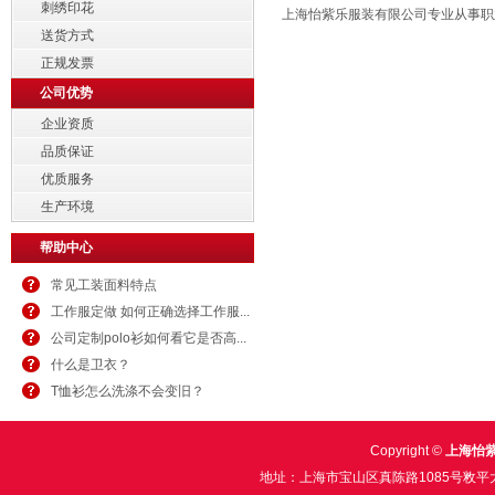
刺绣印花
上海怡紫乐服装有限公司专业从事职
送货方式
正规发票
公司优势
企业资质
品质保证
优质服务
生产环境
帮助中心
常见工装面料特点
工作服定做 如何正确选择工作服...
公司定制polo衫如何看它是否高...
什么是卫衣？
T恤衫怎么洗涤不会变旧？
Copyright ©
上海怡
地址：上海市宝山区真陈路1085号敉平大厦2