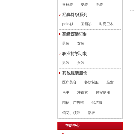
春秋装
夏装
冬装
经典针织系列
polo衫
圆领衫
时尚卫衣
高级西装订制
男装
女装
职业衬衫订制
男装
女装
其他服装服饰
医疗美容
餐饮制服
航空
马甲
冲锋衣
保安制服
围裙、广告帽
保洁服
领花、领带
浴衣
帮助中心