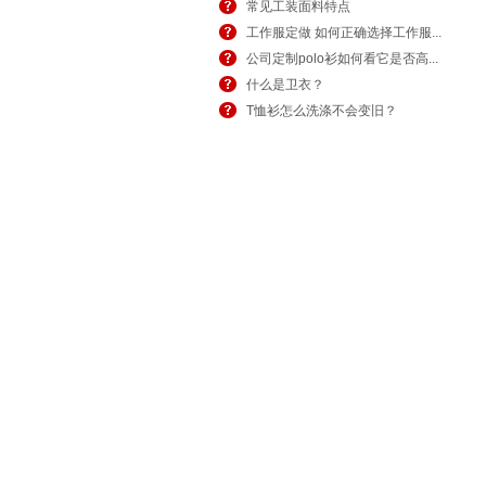
常见工装面料特点
工作服定做 如何正确选择工作服...
公司定制polo衫如何看它是否高...
什么是卫衣？
T恤衫怎么洗涤不会变旧？